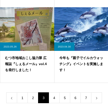
2023.05.26
2023.04.30
むつ市地域おこし協力隊 広
今年も『親子でイルカウォッ
報誌『しぇるメール』vol.4
チング』イベントを実施しま
を発行しました！
す！
1
2
3
4
5
6
7