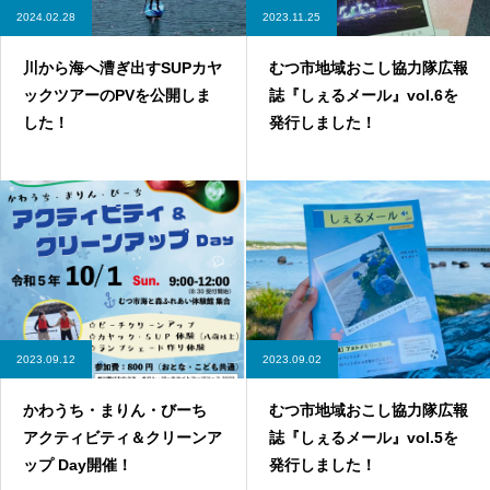
2024.02.28
2023.11.25
川から海へ漕ぎ出すSUPカヤ
むつ市地域おこし協力隊広報
ックツアーのPVを公開しま
誌『しぇるメール』vol.6を
した！
発行しました！
2023.09.12
2023.09.02
かわうち・まりん・びーち
むつ市地域おこし協力隊広報
アクティビティ＆クリーンア
誌『しぇるメール』vol.5を
ップ Day開催！
発行しました！