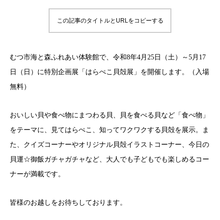
この記事のタイトルとURLをコピーする
むつ市海と森ふれあい体験館で、令和8年4月25日（土）～5月17
日（日）に特別企画展「はらぺこ貝殻展」を開催します。（入場
無料）
おいしい貝や食べ物にまつわる貝、貝を食べる貝など「食べ物」
をテーマに、見てはらぺこ、知ってワクワクする貝殻を展示。ま
た、クイズコーナーやオリジナル貝殻イラストコーナー、今日の
貝運☆御飯ガチャガチャなど、大人でも子どもでも楽しめるコー
ナーが満載です。
皆様のお越しをお待ちしております。